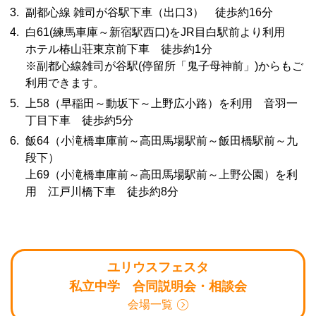
副都心線 雑司が谷駅下車（出口3） 徒歩約16分
白61(練馬車庫～新宿駅西口)をJR目白駅前より利用
ホテル椿山荘東京前下車 徒歩約1分
※副都心線雑司が谷駅(停留所「鬼子母神前」)からもご
利用できます。
上58（早稲田～動坂下～上野広小路）を利用 音羽一
丁目下車 徒歩約5分
飯64（小滝橋車庫前～高田馬場駅前～飯田橋駅前～九
段下）
上69（小滝橋車庫前～高田馬場駅前～上野公園）を利
用 江戸川橋下車 徒歩約8分
ユリウスフェスタ
私立中学 合同説明会・相談会
会場一覧