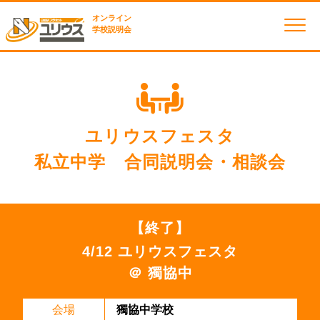
オンライン
学校説明会
ユリウスフェスタ
私立中学 合同説明会・相談会
【終了】
4/12 ユリウスフェスタ
＠ 獨協中
会場
獨協中学校