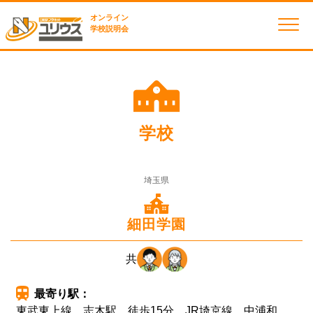
オンライン
学校説明会
学校
埼玉県
細田学園
共
最寄り駅：
東武東上線 志木駅 徒歩15分 JR埼京線 中浦和