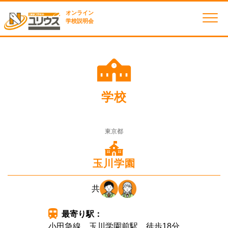
オンライン
学校説明会
学校
東京都
玉川学園
共
最寄り駅：
小田急線 玉川学園前駅 徒歩18分