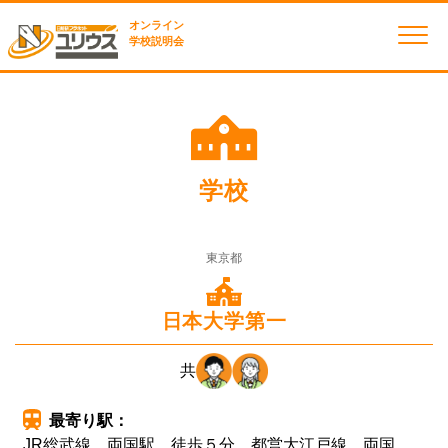
オンライン
学校説明会
学校
東京都
日本大学第一
共
最寄り駅：
JR総武線 両国駅 徒歩５分 都営大江戸線 両国