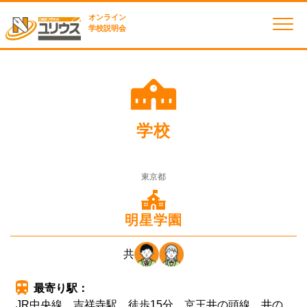
オンライン
学校説明会
学校
東京都
明星学園
共
最寄り駅：
JR中央線 吉祥寺駅 徒歩15分 京王井の頭線 井の