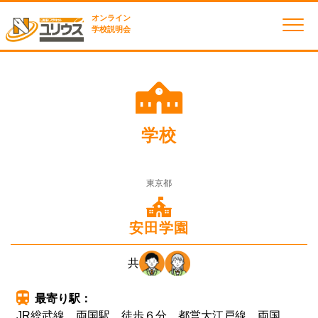
オンライン
学校説明会
学校
東京都
安田学園
共
最寄り駅：
JR総武線 両国駅 徒歩６分 都営大江戸線 両国