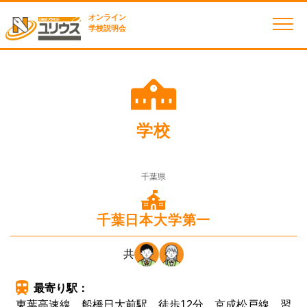
オンライン
学校説明会
学校
千葉県
千葉日本大学第一
共
最寄り駅：
東葉高速線 船橋日大前駅 徒歩12分 京成松戸線 習