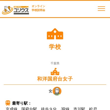
オンライン
学校説明会
学校
千葉県
和洋国府台女子
女
最寄り駅：
京成線 国府台駅 徒歩９分 JR線 市川駅 松戸